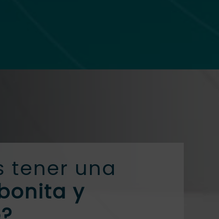
s tener una
bonita y
e?