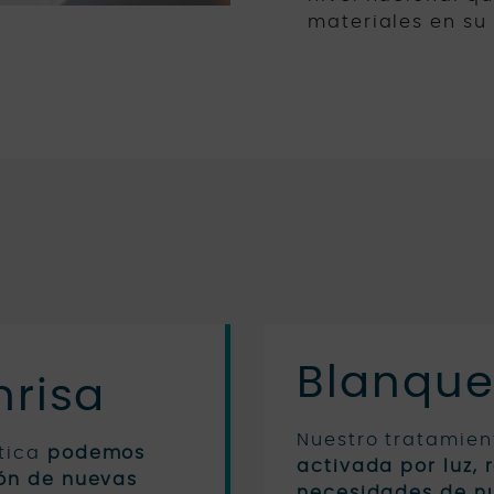
materiales en su 
Blanque
nrisa
Nuestro tratamien
ática
podemos
activada por luz, 
ión de nuevas
necesidades de nu