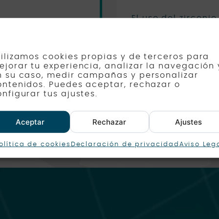
El uso del zirconi
aleaciones de met
go de los últimos
importantes en od
o
y todavía a
actualidad.
tilizamos cookies propias y de terceros para
as.
ejorar tu experiencia, analizar la navegación 
n su caso, medir campañas y personalizar
ontenidos. Puedes aceptar, rechazar o
onfigurar tus ajustes.
Aceptar
Rechazar
Ajustes
olítica de cookies
Declaración de privacidad
Aviso Leg