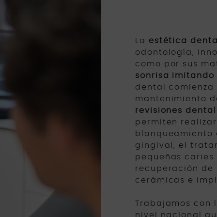
La
estética denta
odontología, inno
como por sus mat
sonrisa imitando 
dental comienza 
mantenimiento de
revisiones denta
permiten realiza
blanqueamiento d
gingival, el tra
pequeñas caries 
recuperación de 
cerámicas e impl
Trabajamos con l
nivel nacional q