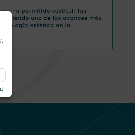
o nos ha
permitido sustituir las
al, siendo uno de los avances más
ontología estética en la
y,
al