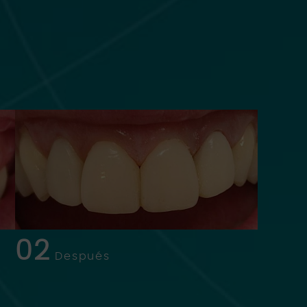
02
Después