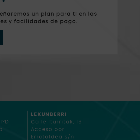
señaremos un plan para ti en las
es y facilidades de pago.
LEKUNBERRI
 1ºD
Calle Iturritak, 13
a
Acceso por
Errotaldea s/n