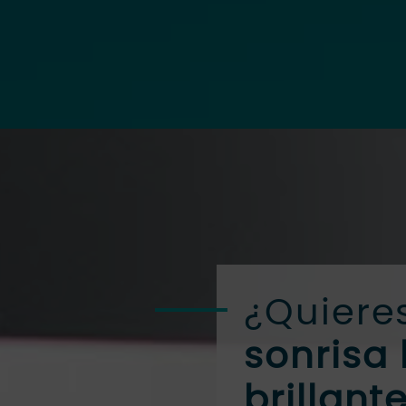
¿Quiere
sonrisa 
brillant