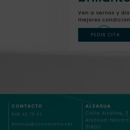
Ven a vernos y di
mejores condicion
PEDIR CITA
CONTACTO
ALSASUA
Calle Alzania, 3
948 46 76 03
Alsasua-Navarr
alsasua@clinicaiortia.net
31800