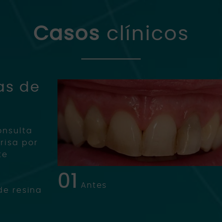
Casos
clínicos
as de
onsulta
risa por
te
01
Antes
de resina