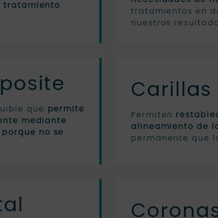
o tratamiento
tratamientos en d
nuestros resultado
posite
Carilla
quible que
permite
Permiten
restable
iente mediante
alineamiento de lo
 porque no se
permanente que la
al
Coronas