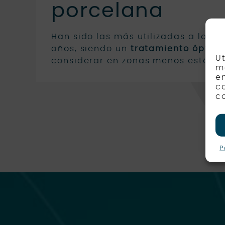
porcelana
Han sido las más utilizadas a lo lar
años, siendo un
tratamiento óptim
U
considerar en zonas menos estétic
m
e
c
c
P