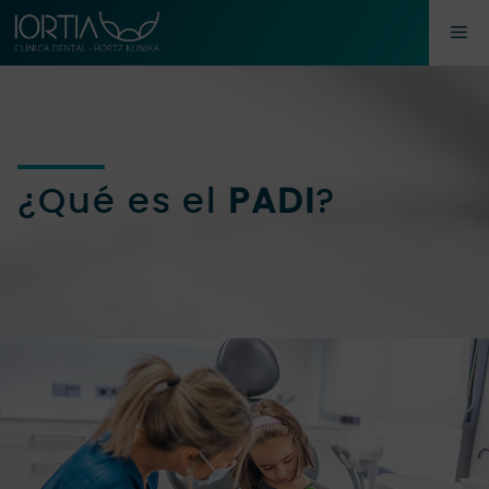
Saltar
M
al
contenido
¿Qué es el
PADI
?