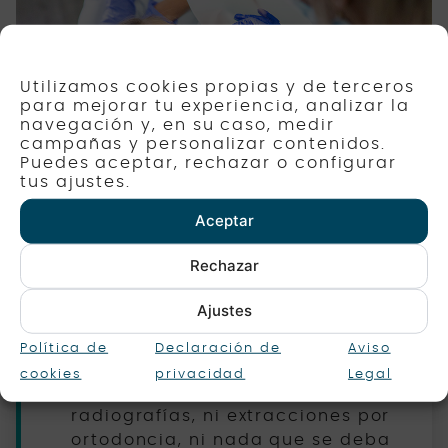
Utilizamos cookies propias y de terceros
para mejorar tu experiencia, analizar la
navegación y, en su caso, medir
campañas y personalizar contenidos.
Puedes aceptar, rechazar o configurar
tus ajustes.
Aceptar
¿Qué
no se incluye?
Rechazar
Ajustes
Tratamiento de caries y fracturas
en dientes de “leche”.
Política de
Declaración de
Aviso
cookies
privacidad
Legal
Tratamiento de ortodoncia (ni
radiografías, ni extracciones por
ortodoncia, ni nada que se deba