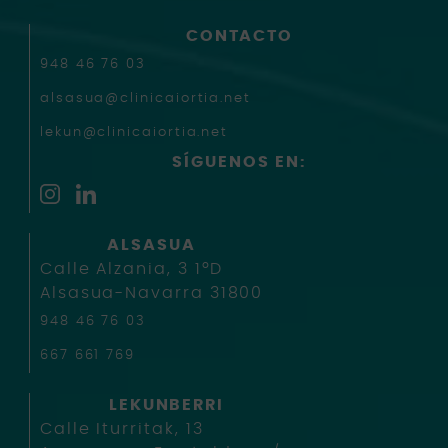
CONTACTO
948 46 76 03
alsasua@clinicaiortia.net
lekun@clinicaiortia.net
SÍGUENOS EN:
ALSASUA
Calle Alzania, 3 1ºD
Alsasua-Navarra 31800
948 46 76 03
667 661 769
LEKUNBERRI
Calle Iturritak, 13