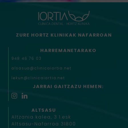
ZURE HORTZ KLINIKAK NAFARROAN
HARREMANETARAKO
948 46 76 03
alsasua@clinicaiortia.net
lekun@clinicaiortia.net
JARRAI GAITZAZU HEMEN:
ALTSASU
Altzania kalea, 3 1.esk
Altsasu-Nafarroa 31800