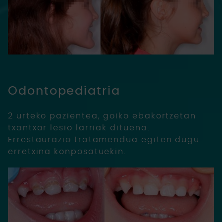
Odontopediatria
2 urteko pazientea, goiko ebakortzetan
txantxar lesio larriak dituena.
Errestaurazio tratamendua egiten dugu
erretxina konposatuekin.