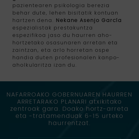
pazientearen psikologia berezia
behar dute, lehen bisitatik kontuan
hartzen dena.
Nekane Asenjo García
espezialistak prestakuntza
espezifikoa jaso du haurren aho-
hortzetako osasunaren arretan eta
zaintzan, eta arlo horretan ospe
handia duten profesionalen kanpo-
aholkularitza izan du.
NAFARROAKO GOBERNUAREN HAURREN
ARRETARAKO PLANARI atxikitako
zentroak gara. Doako hortz-arreta
eta -tratamenduak 6-15 urteko
haurrentzat.