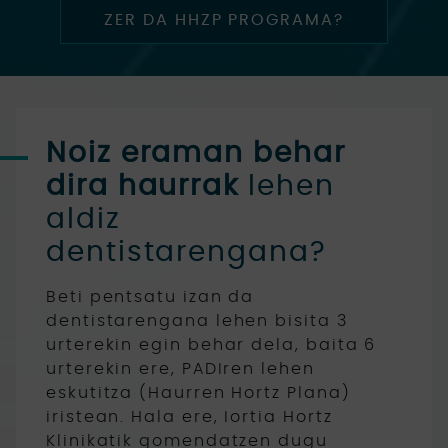
ZER DA HHZP PROGRAMA?
Noiz eraman behar
dira haurrak
lehen
aldiz
dentistarengana?
Beti pentsatu izan da
dentistarengana lehen bisita 3
urterekin egin behar dela, baita 6
urterekin ere, PADIren lehen
eskutitza (Haurren Hortz Plana)
iristean. Hala ere, Iortia Hortz
Klinikatik gomendatzen dugu