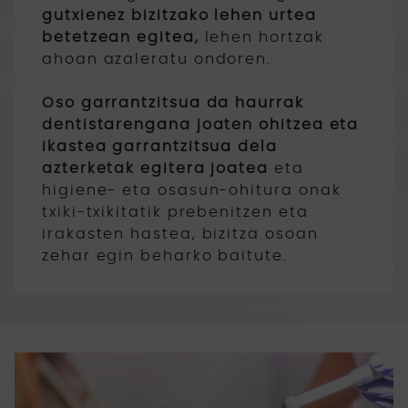
gutxienez bizitzako lehen urtea
betetzean egitea,
lehen hortzak
ahoan azaleratu ondoren.
Oso garrantzitsua da haurrak
dentistarengana joaten ohitzea eta
ikastea garrantzitsua dela
azterketak egitera
joatea
eta
higiene- eta osasun-ohitura onak
txiki-txikitatik prebenitzen eta
irakasten hastea, bizitza osoan
zehar egin beharko baitute.