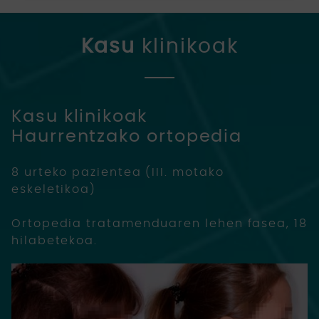
Kasu
klinikoak
Kasu klinikoak
Haurrentzako ortopedia
8 urteko pazientea (III. motako
eskeletikoa)
Ortopedia tratamenduaren lehen fasea, 18
hilabetekoa.