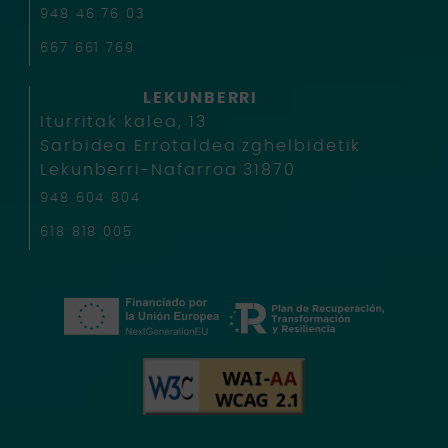
948 46 76 03
667 661 769
LEKUNBERRI
Iturritak kalea, 13
Sarbidea Errotaldea zghelbidetik
Lekunberri-Nafarroa 31870
948 604 804
618 818 005