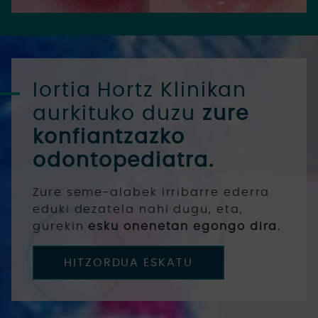
Iortia Hortz Klinikan
aurkituko duzu
zure
konfiantzazko
odontopediatra.
Zure seme-alabek irribarre ederra
eduki dezatela nahi dugu, eta,
gurekin
esku onenetan egongo dira.
HITZORDUA ESKATU