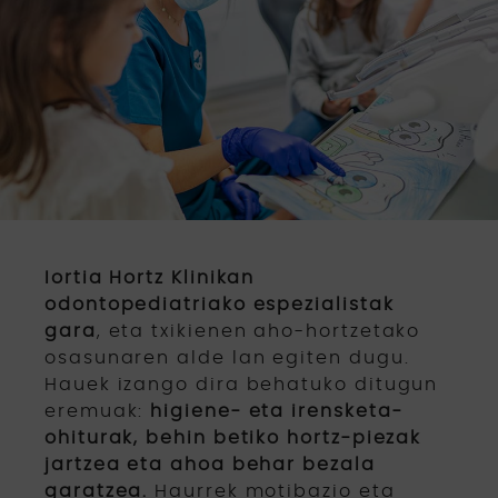
Iortia Hortz Klinikan
odontopediatriako espezialistak
gara
, eta txikienen aho-hortzetako
osasunaren alde lan egiten dugu.
Hauek izango dira behatuko ditugun
eremuak:
higiene- eta irensketa-
ohiturak, behin betiko hortz-piezak
jartzea eta ahoa behar bezala
garatzea.
Haurrek motibazio eta